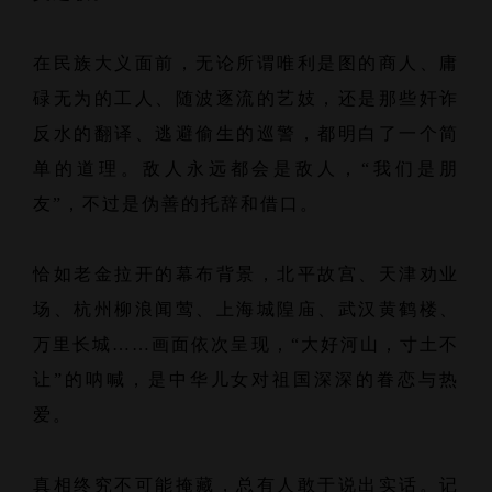
在民族大义面前，无论所谓唯利是图的商人、庸
碌无为的工人、随波逐流的艺妓，还是那些奸诈
反水的翻译、逃避偷生的巡警，都明白了一个简
单的道理。敌人永远都会是敌人，“我们是朋
友”，不过是伪善的托辞和借口。
恰如老金拉开的幕布背景，北平故宫、天津劝业
场、杭州柳浪闻莺、上海城隍庙、武汉黄鹤楼、
万里长城……画面依次呈现，“大好河山，寸土不
让”的呐喊，是中华儿女对祖国深深的眷恋与热
爱。
真相终究不可能掩藏，总有人敢于说出实话。记