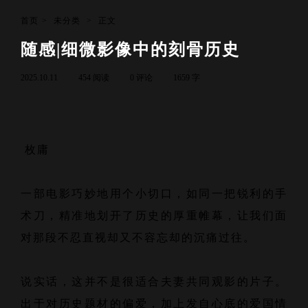
首页
>
未分类
>
正文
随感|细微影像中的刻骨历史
2025.10.11
454 阅读
0 评论
1659 字
枚庸
一部电影巧妙地用个小切口，如同一把锐利的手
术刀，精准地划开了历史的厚重帷幕，让我们面
对那段不忍直视却又不容忘却的沉痛过往。
说实话，这并不是很适合夫妻共同观影的片子。
出于对历史题材的偏爱，加上发自心底的爱国情