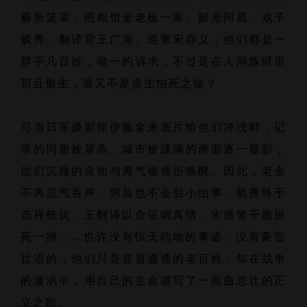
霾所笼罩，照相馆金老板一家、邮差阿昌、戏子
毓秀、翻译官王广海、巡警宋存义，他们都是一
群平凡百姓，唯一的诉求，不过是在人间炼狱里
苟且偷生，谁又不是贪生怕死之徒？
可当日军摄影师伊藤拿来底片给他们冲洗时，记
录的同胞被屠杀、城市被蹂躏的画面逐一显影，
他们沉睡的良知与勇气被逐步唤醒。因此，老金
不再忍气吞声、阿昌也不会胆小怕事、毓秀终于
选择抵抗、王翻译以命证明真情、宋巡警干脆拼
死一搏……也许没有惊天动地的事迹，没有豪言
壮语的，他们只是普普通通的老百姓，却在战争
的漩涡中，用自己的生命谱写了一曲曲悲壮的正
义之歌。