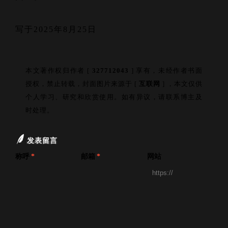
写于2025年8月25日
本文著作权归作者 [
327712043
] 享有，未经作者书面
授权，禁止转载，封面图片来源于 [
互联网
] ，本文仅供
个人学习、研究和欣赏使用。如有异议，请联系博主及
时处理。
发表留言
称呼
*
邮箱
*
网站