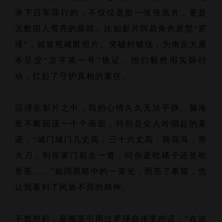
录下日军罪行的，不仅仅是那一张张底片，更是
无数国人雪亮的眼睛。比如影片阿昌角色原型“罗
瑾”，就冒死藏匿照片、突破封锁线，为南京大屠
杀呈交“京字第一号”铁证，他们毅然用实际行
动，扛起了守护真相的重任。
沉浸在影片之中，我的心情久久无法平静。脑海
里不断回荡一个个画面，特别是众人吟唱起的童
谣，“城门城门几丈高，三十六丈高，骑花马，带
大刀，到你家门前走一遭，问你是吃橘子还是吃
香蕉……”如同黑暗中的一束光，照亮了希望，也
让我看到了民族不屈的精神。
不禁想起，新闻里引用过罗瑾自传里的话，“在这