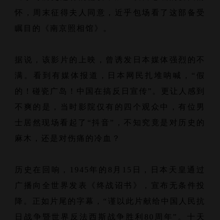
怀，周末征得夫人同意，近乎包场看了这部备受
瞩目的《南京照相馆》。
据说，该影片的上映，曾诱发日本媒体强烈的不
满。看到有媒体报道，日本网民扎堆呐喊，“假
的！碰瓷广岛！中国在搞反日宣传”。更让人感到
不爽的是，当时影院仅有的四个观众中，有位男
士居然现场看起了“抖音”，不知究竟是对历史的
麻木，还是对伤痛的冷血？
历史在回响，1945年的8月15日，日本天皇通过
广播向全世界发表《终战诏书》，宣布无条件投
降。正如片尾的字幕，“谨以此片献给中国人民抗
日战争暨世界反法西斯战争胜利80周年”。十天